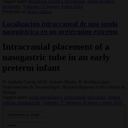
Tagged under
hematoma hepático subcapsular,
rotura hepática,
prematuro,
Volumen 72 número 4 abril 2014
Publicado en
Notas clínicas
Localización intracraneal de una sonda
nasogástrica en un pretérmino extremo
Intracranial placement of a
nasogastric tube in an early
preterm infant
N. Saldaña García, M.M. Serrano Martín, R. Roldán-López
Departamento de Neonatología. Hospital Regional Universitario de
Málaga
Tagged under
sonda nasogástrica,
intracraneal,
prematuro,
lámina
cribosa,
meningocele,
Volumen 77 números 56 mayo y junio 2019