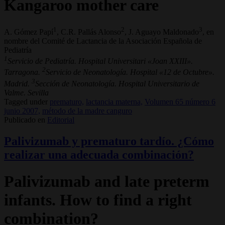
Kangaroo mother care
1
2
3
A. Gómez Papí
, C.R. Pallás Alonso
, J. Aguayo Maldonado
, en
nombre del Comité de Lactancia de la Asociación Española de
Pediatría
1
Servicio de Pediatría. Hospital Universitari «Joan XXIII».
2
Tarragona.
Servicio de Neonatología. Hospital «12 de Octubre».
3
Madrid.
Sección de Neonatología. Hospital Universitario de
Valme. Sevilla
Tagged under
prematuro,
lactancia materna,
Volumen 65 número 6
junio 2007,
método de la madre canguro
Publicado en
Editorial
Palivizumab y prematuro tardío. ¿Cómo
realizar una adecuada combinación?
Palivizumab and late preterm
infants. How to find a right
combination?