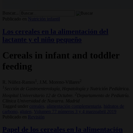
Buscar...
Publicado en
Nutrición infantil
Los cereales en la alimentación del
lactante y el niño pequeño
Cereals in infant and toddler
feeding
1
2
R. Núñez-Ramos
, J.M. Moreno-Villares
1
Sección de Gastroenterología, Hepatología y Nutrición Pediátrica.
2
Hospital Universitario 12 de Octubre.
Departamento de Pediatría.
Clínica Universidad de Navarra. Madrid
Tagged under
cereales,
alimentación complementaria,
hidratos de
carbono,
gluten,
Volumen 77 números 3 y 4 marzoabril 2019
Publicado en
Revisión
Papel de los cereales en la alimentación