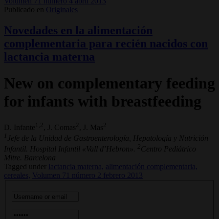
Volumen 71 número 4 abril 2013
Publicado en
Originales
Novedades en la alimentación
complementaria para recién nacidos con
lactancia materna
New on complementary feeding
for infants with breastfeeding
1,2
2
2
D. Infante
, J. Comas
, J. Mas
1
Jefe de la Unidad de Gastroenterología, Hepatología y Nutrición
2
Infantil. Hospital Infantil «Vall d’Hebron».
Centro Pediátrico
Mitre. Barcelona
Tagged under
lactancia materna,
alimentación complementaria,
cereales,
Volumen 71 número 2 febrero 2013