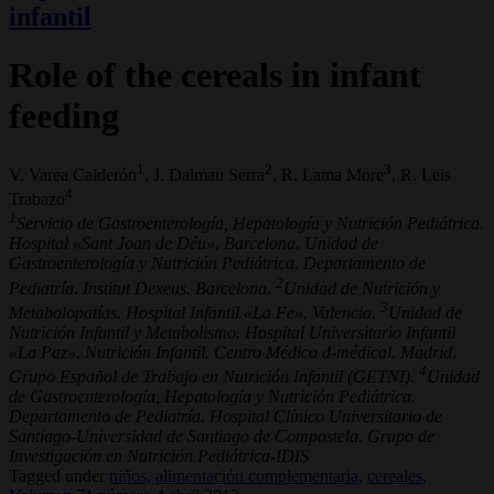
infantil
Role of the cereals in infant
feeding
1
2
3
V. Varea Calderón
, J. Dalmau Serra
, R. Lama More
, R. Leis
4
Trabazo
1
Servicio de Gastroenterología, Hepatología y Nutrición Pediátrica.
Hospital «Sant Joan de Déu». Barcelona. Unidad de
Gastroenterología y Nutrición Pediátrica. Departamento de
2
Pediatría. Institut Dexeus. Barcelona.
Unidad de Nutrición y
3
Metabolopatías. Hospital Infantil «La Fe». Valencia.
Unidad de
Nutrición Infantil y Metabolismo. Hospital Universitario Infantil
«La Paz». Nutrición Infantil. Centro Médico d-médical. Madrid.
4
Grupo Español de Trabajo en Nutrición Infantil (GETNI).
Unidad
de Gastroenterología, Hepatología y Nutrición Pediátrica.
Departamento de Pediatría. Hospital Clínico Universitario de
Santiago-Universidad de Santiago de Compostela. Grupo de
Investigación en Nutrición Pediátrica-IDIS
Tagged under
niños,
alimentación complementaria,
cereales,