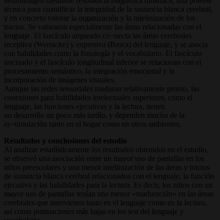
neuroimagen mediante resonancia magnética dinámica, una potente
técnica para cuantificar la integridad de la sustancia blanca cerebral,
y en concreto valorar la organización y la mielinización de los
tractos. Se valoraron especialmente las áreas relacionadas con el
lenguaje. El fascículo arqueado co¬necta las áreas cerebrales
receptiva (Wernicke) y expresiva (Broca) del lenguaje, y se asocia
con habilidades como la fonología y el vocabulario. El fascículo
uncinado y el fascículo longitudinal inferior se relacionan con el
procesamiento semántico, la integración emocional y la
incorporación de imágenes visuales.
Aunque las redes sensoriales maduran relativamente pronto, las
conexiones para habilidades intelectuales superiores, como el
lenguaje, las funciones ejecutivas y la lectura, tienen
un desarrollo un poco más tardío, y dependen mucho de la
es¬timulación tanto en el hogar como en otros ambientes.
Resultados y conclusiones del estudio
Al analizar estadísticamente los resultados obtenidos en el estudio,
se observó una asociación entre un mayor uso de pantallas en los
niños preescolares y una menor mielinización de las áreas y tractos
de sustancia blanca cerebral relacionados con el lenguaje, la función
ejecutiva y las habilidades para la lectura. Es decir, los niños con un
mayor uso de pantallas tenían una menor «maduración» en las áreas
cerebrales que intervienen tanto en el lenguaje como en la lectura,
así como puntuaciones más bajas en los test del lenguaje y