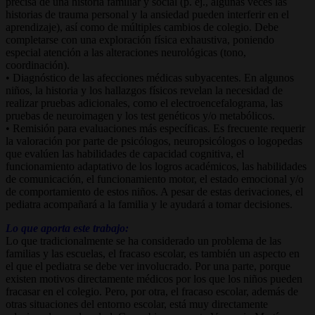
precisa de una historia familiar y social (p. ej., algunas veces las
historias de trauma personal y la ansiedad pueden interferir en el
aprendizaje), así como de múltiples cambios de colegio. Debe
completarse con una exploración física exhaustiva, poniendo
especial atención a las alteraciones neurológicas (tono,
coordinación).
• Diagnóstico de las afecciones médicas subyacentes. En algunos
niños, la historia y los hallazgos físicos revelan la necesidad de
realizar pruebas adicionales, como el electroencefalograma, las
pruebas de neuroimagen y los test genéticos y/o metabólicos.
• Remisión para evaluaciones más específicas. Es frecuente requerir
la valoración por parte de psicólogos, neuropsicólogos o logopedas
que evalúen las habilidades de capacidad cognitiva, el
funcionamiento adaptativo de los logros académicos, las habilidades
de comunicación, el funcionamiento motor, el estado emocional y/o
de comportamiento de estos niños. A pesar de estas derivaciones, el
pediatra acompañará a la familia y le ayudará a tomar decisiones.
Lo que aporta este trabajo:
Lo que tradicionalmente se ha considerado un problema de las
familias y las escuelas, el fracaso escolar, es también un aspecto en
el que el pediatra se debe ver involucrado. Por una parte, porque
existen motivos directamente médicos por los que los niños pueden
fracasar en el colegio. Pero, por otra, el fracaso escolar, además de
otras situaciones del entorno escolar, está muy directamente