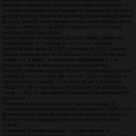
integridad y mielinización de la sustancia blanca, especialmente de
los tractos relacionados con el lenguaje, las funciones ejecutivas y el
inicio de la lectura. Partieron de la hipótesis de que un mayor tiempo
de uso de pantallas estaría asociado con una menor mielinización en
esas áreas cerebrales y con peores puntuaciones en los test que
evaluaban dichas capacidades.
La investigación fue coordinada por el Dr. Hutton, pediatra del
Hospital Infantil de Cincinnati. Se llevó a cabo un estudio
transversal entre agosto de 2017 y noviembre de 2018. Completó
todas las pruebas un total de 47 niños sanos de 3-5 años de edad,
nacidos con, al menos, 36 semanas de edad gestacional, y sin
factores de riesgo ni alteraciones en su neurodesarrollo.
Los padres rellenaron una encuesta sobre el uso de dispositivos con
pantallas (Screen Q survey), que consta de 15 ítems en los que se
valora el acceso a pantallas, la frecuencia de uso y el contenido
visualizado, solos o en compañía de los padres. Las puntuaciones
van de 0 a 26, y las más altas reflejan un mayor uso de dispositivos
electrónicos.
A los niños se les realizaron test para valorar el lenguaje, la
comprensión lectora y el procesamiento fonológico (CTOPP-2), test
de denominación rápida de objetos, test de vocabulario expresivo
(EVT-2) y test de habilidades prelectoras Get Ready to Read
(GRTR).
Se completó el trabajo realizando a los niños estudios de