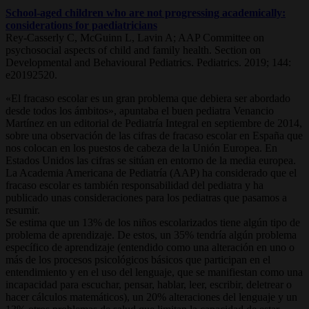
School-aged children who are not progressing academically:
considerations for paediatricians
Rey-Casserly C, McGuinn L, Lavin A; AAP Committee on
psychosocial aspects of child and family health. Section on
Developmental and Behavioural Pediatrics. Pediatrics. 2019; 144:
e20192520.
«El fracaso escolar es un gran problema que debiera ser abordado
desde todos los ámbitos», apuntaba el buen pediatra Venancio
Martínez en un editorial de Pediatría Integral en septiembre de 2014,
sobre una observación de las cifras de fracaso escolar en España que
nos colocan en los puestos de cabeza de la Unión Europea. En
Estados Unidos las cifras se sitúan en entorno de la media europea.
La Academia Americana de Pediatría (AAP) ha considerado que el
fracaso escolar es también responsabilidad del pediatra y ha
publicado unas consideraciones para los pediatras que pasamos a
resumir.
Se estima que un 13% de los niños escolarizados tiene algún tipo de
problema de aprendizaje. De estos, un 35% tendría algún problema
específico de aprendizaje (entendido como una alteración en uno o
más de los procesos psicológicos básicos que participan en el
entendimiento y en el uso del lenguaje, que se manifiestan como una
incapacidad para escuchar, pensar, hablar, leer, escribir, deletrear o
hacer cálculos matemáticos), un 20% alteraciones del lenguaje y un