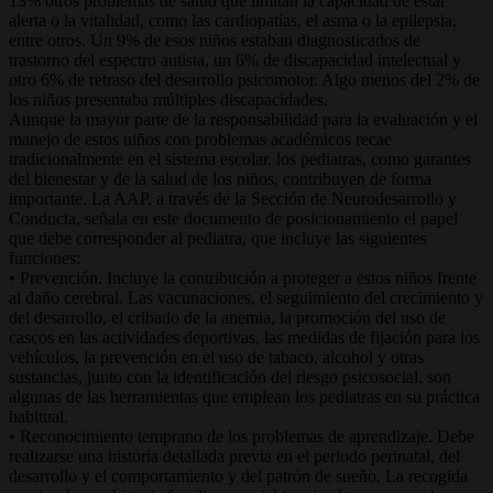
13% otros problemas de salud que limitan la capacidad de estar
alerta o la vitalidad, como las cardiopatías, el asma o la epilepsia,
entre otros. Un 9% de esos niños estaban diagnosticados de
trastorno del espectro autista, un 6% de discapacidad intelectual y
otro 6% de retraso del desarrollo psicomotor. Algo menos del 2% de
los niños presentaba múltiples discapacidades.
Aunque la mayor parte de la responsabilidad para la evaluación y el
manejo de estos niños con problemas académicos recae
tradicionalmente en el sistema escolar, los pediatras, como garantes
del bienestar y de la salud de los niños, contribuyen de forma
importante. La AAP, a través de la Sección de Neurodesarrollo y
Conducta, señala en este documento de posicionamiento el papel
que debe corresponder al pediatra, que incluye las siguientes
funciones:
• Prevención. Incluye la contribución a proteger a estos niños frente
al daño cerebral. Las vacunaciones, el seguimiento del crecimiento y
del desarrollo, el cribado de la anemia, la promoción del uso de
cascos en las actividades deportivas, las medidas de fijación para los
vehículos, la prevención en el uso de tabaco, alcohol y otras
sustancias, junto con la identificación del riesgo psicosocial, son
algunas de las herramientas que emplean los pediatras en su práctica
habitual.
• Reconocimiento temprano de los problemas de aprendizaje. Debe
realizarse una historia detallada previa en el periodo perinatal, del
desarrollo y el comportamiento y del patrón de sueño. La recogida