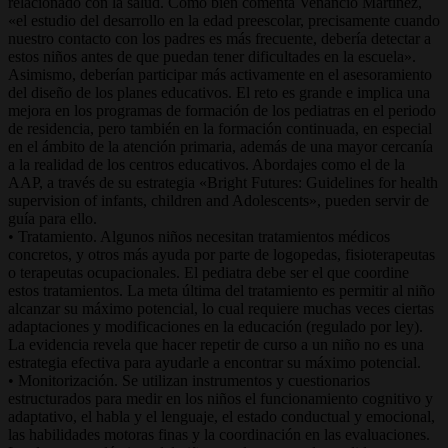
relacionado con la salud. Como bien comenta Venancio Martínez,
«el estudio del desarrollo en la edad preescolar, precisamente cuando
nuestro contacto con los padres es más frecuente, debería detectar a
estos niños antes de que puedan tener dificultades en la escuela».
Asimismo, deberían participar más activamente en el asesoramiento
del diseño de los planes educativos. El reto es grande e implica una
mejora en los programas de formación de los pediatras en el periodo
de residencia, pero también en la formación continuada, en especial
en el ámbito de la atención primaria, además de una mayor cercanía
a la realidad de los centros educativos. Abordajes como el de la
AAP, a través de su estrategia «Bright Futures: Guidelines for health
supervision of infants, children and Adolescents», pueden servir de
guía para ello.
• Tratamiento. Algunos niños necesitan tratamientos médicos
concretos, y otros más ayuda por parte de logopedas, fisioterapeutas
o terapeutas ocupacionales. El pediatra debe ser el que coordine
estos tratamientos. La meta última del tratamiento es permitir al niño
alcanzar su máximo potencial, lo cual requiere muchas veces ciertas
adaptaciones y modificaciones en la educación (regulado por ley).
La evidencia revela que hacer repetir de curso a un niño no es una
estrategia efectiva para ayudarle a encontrar su máximo potencial.
• Monitorización. Se utilizan instrumentos y cuestionarios
estructurados para medir en los niños el funcionamiento cognitivo y
adaptativo, el habla y el lenguaje, el estado conductual y emocional,
las habilidades motoras finas y la coordinación en las evaluaciones.