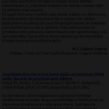
Los logros académicos del niño se valoran usando medidas
estandarizadas. Es importante establecer un diálogo continuo entre
los pediatras y las escuelas.
Un papel clave para el pediatra que atiende a niños con alteraciones
de salud mental o del neurodesarrollo es ayudar a los adultos
implicados en su educación a percibir apropiadamente las fortalezas
y los desafíos que en ella se plantean. Estos niños pueden ser
percibidos como perezosos o intencionadamente oposicionistas, más
que como niños con un déficit neurocognitivo que les imposibilita
alcanzar un progreso académico típico.
M.J. Galiano Segovia
Pediatra. Centro de Salud María Montessori. Leganés (Madrid)
Associations between screen based media use and brain White
matter integrity in preschool-aged children
Hutton JS, Dudley J, Horowitz-Kraus T, DeWitt T, Holland SK.
JAMA Pediatr. [DOI: 10.1001/jamapediatrics,2019.386].
En este estudio, los investigadores se plantearon confirmar
científicamente si existen riesgos neurobiológicos debido al uso de
dispositivos electrónicos en niños preescolares. Analizaron la
asociación entre el uso de pantallas a esa edad y los índices de