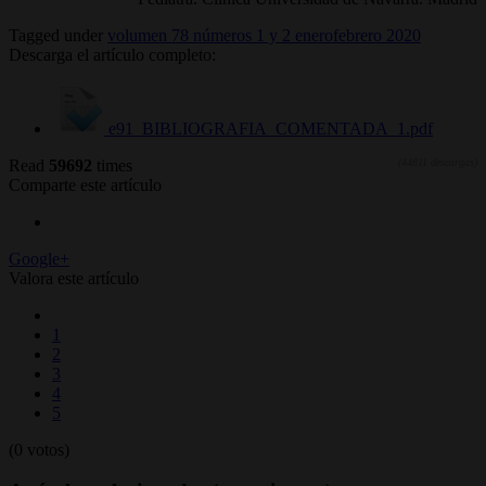
Tagged under
volumen 78 números 1 y 2 enerofebrero 2020
Descarga el artículo completo:
e91_BIBLIOGRAFIA_COMENTADA_1.pdf
Read
59692
times
(44811 descargas)
Comparte este artículo
Google+
Valora este artículo
1
2
3
4
5
(0 votos)