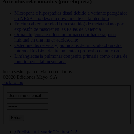
Artículos relacionados (por etiqueta)
Micropene e hipospadias distal debido a variante patogénica
en NR5A1 no descrita previamente en la literatura
Fractura abierta grado II (en estallido) de metatarsiano por
explosión de masclet en las Fallas de Valencia
Orina litogénica e infección urinaria por bacteria poco
habitual en una mujer adolescente
Osteomielitis pélvica y piomiositis del músculo obturador
interno. Revisión del tratamiento a propósito de un caso
Linfangiectasia pulmonar congénita primaria como causa de
muerte neonatal inesperada
Inicia sesión para enviar comentarios
©2020 Ediciones Mayo, S.A.
back to top
¿Perdiste tu Usuario/Contraseña?