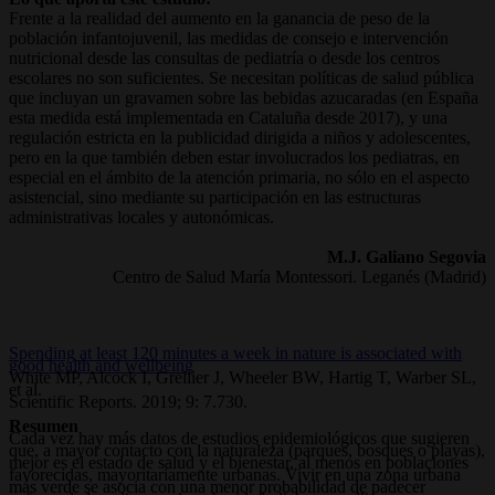
Frente a la realidad del aumento en la ganancia de peso de la
población infantojuvenil, las medidas de consejo e intervención
nutricional desde las consultas de pediatría o desde los centros
escolares no son suficientes. Se necesitan políticas de salud pública
que incluyan un gravamen sobre las bebidas azucaradas (en España
esta medida está implementada en Cataluña desde 2017), y una
regulación estricta en la publicidad dirigida a niños y adolescentes,
pero en la que también deben estar involucrados los pediatras, en
especial en el ámbito de la atención primaria, no sólo en el aspecto
asistencial, sino mediante su participación en las estructuras
administrativas locales y autonómicas.
M.J. Galiano Segovia
Centro de Salud María Montessori. Leganés (Madrid)
Spending at least 120 minutes a week in nature is associated with
good health and wellbeing
White MP, Alcock I, Grellier J, Wheeler BW, Hartig T, Warber SL,
et al.
Scientific Reports. 2019; 9: 7.730.
Resumen
Cada vez hay más datos de estudios epidemiológicos que sugieren
que, a mayor contacto con la naturaleza (parques, bosques o playas),
mejor es el estado de salud y el bienestar, al menos en poblaciones
favorecidas, mayoritariamente urbanas. Vivir en una zona urbana
más verde se asocia con una menor probabilidad de padecer