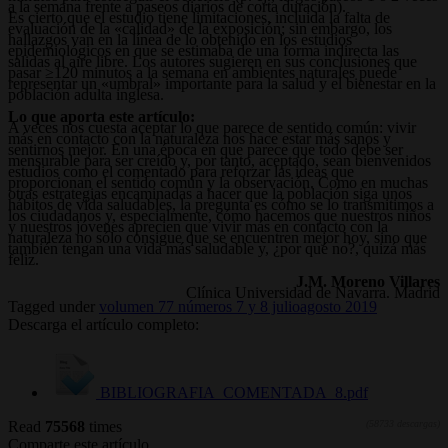
a la semana frente a paseos diarios de corta duración).
Es cierto que el estudio tiene limitaciones, incluida la falta de
evaluación de la «calidad» de la exposición; sin embargo, los
hallazgos van en la línea de lo obtenido en los estudios
epidemiológicos en que se estimaba de una forma indirecta las
salidas al aire libre. Los autores sugieren en sus conclusiones que
pasar ≥120 minutos a la semana en ambientes naturales puede
representar un «umbral» importante para la salud y el bienestar en la
población adulta inglesa.
Lo que aporta este artículo:
A veces nos cuesta aceptar lo que parece de sentido común: vivir
más en contacto con la naturaleza nos hace estar más sanos y
sentirnos mejor. En una época en que parece que todo debe ser
mensurable para ser creído y, por tanto, aceptado, sean bienvenidos
estudios como el comentado para reforzar las ideas que
proporcionan el sentido común y la observación. Como en muchas
otras estrategias encaminadas a hacer que la población siga unos
hábitos de vida saludables, la pregunta es cómo se lo transmitimos a
los ciudadanos y, especialmente, cómo hacemos que nuestros niños
y nuestros jóvenes aprecien que vivir más en contacto con la
naturaleza no sólo consigue que se encuentren mejor hoy, sino que
también tengan una vida más saludable y, ¿por qué no?, quizá más
feliz.
J.M. Moreno Villares
Clínica Universidad de Navarra. Madrid
Tagged under
volumen 77 números 7 y 8 julioagosto 2019
Descarga el artículo completo:
BIBLIOGRAFIA_COMENTADA_8.pdf
Read
75568
times
(58733 descargas)
Comparte este artículo