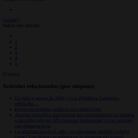
Google+
Valora este artículo
1
2
3
4
5
(0 votos)
Artículos relacionados (por etiqueta)
En julio y agosto de 1969 «Acta Pediátrica Española»
publicaba...
Retención urinaria aguda en una adolescente
Anemia hemolítica autoinmune por crioaglutininas secundaria
a una infección por Mycoplasma pneumoniae en un paciente
con drepanocitosis
La alimentación en el niño: ¿es importante también cuándo
come? Los ritmos circadianos en la alimentación infantil