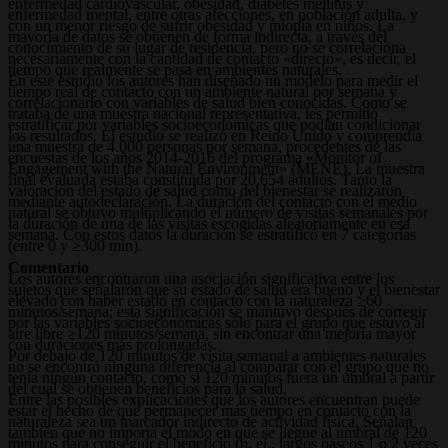
enfermedad cardiovascular, obesidad, diabetes mellitus y
enfermedad mental, entre otras afecciones, en población adulta, y
con un menor riesgo de sufrir obesidad y miopía en niños. La
mayoría de datos se obtienen de forma indirecta, a través del
conocimiento de su lugar de residencia, pero no se correlaciona
necesariamente con la cantidad de contacto «directo», es decir, el
tiempo que realmente se pasa en ambientes naturales.
En este estudio los autores han diseñado un modelo para medir el
tiempo real de contacto con un ambiente natural por semana y
correlacionarlo con variables de salud bien conocidas. Como se
trataba de una muestra nacional representativa, les permitió
estratificar por variables socioeconómicas que podían condicionar
los resultados. El estudio se realizó en Reino Unido y comprendía
una muestra de 4.000 personas por semana, procedentes de las
encuestas de los años 2014-2016 del programa «Monitor of
Engagement with the Natural Environment» (MENE). La muestra
final evaluada estaba constituida por 20.654 adultos. Tanto la
valoración del estado de salud como del bienestar se realizaron
mediante autodeclaración. La duración del contacto con el medio
natural se obtuvo multiplicando el número de visitas semanales por
la duración de una de las visitas escogidas aleatoriamente en esa
semana. Con estos datos la duración se estratificó en 7 categorías
(entre 0 y ≥300 min).
Comentario
Los autores encontraron una asociación significativa entre los
sujetos que señalaron que su estado de salud era bueno y el bienestar
elevado con haber estado en contacto con la naturaleza ≥60
minutos/semana; esta significación se mantuvo después de corregir
por las variables socioeconómicas sólo para el grupo que estuvo al
aire libre ≥120 minutos/semana, sin encontrar una mejoría mayor
con duraciones más prolongadas.
Por debajo de 120 minutos de visita semanal a ambientes naturales
no se encontró ninguna diferencia al comparar con el grupo que no
tenía ningún contacto, como si 120 minutos fuera un umbral a partir
del cual se obtienen beneficios para la salud.
Entre las posibles explicaciones que los autores encuentran puede
estar el hecho de que permanecer más tiempo en contacto con la
naturaleza sea un marcador indirecto de actividad física. Señalan
también que no importa el modo en que se llegue al umbral de 120
minutos para conseguir el beneficio (p. ej., largos paseos 1 o 2 veces