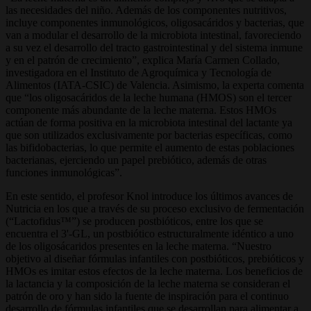
las necesidades del niño. Además de los componentes nutritivos,
incluye componentes inmunológicos, oligosacáridos y bacterias, que
van a modular el desarrollo de la microbiota intestinal, favoreciendo
a su vez el desarrollo del tracto gastrointestinal y del sistema inmune
y en el patrón de crecimiento”, explica María Carmen Collado,
investigadora en el Instituto de Agroquímica y Tecnología de
Alimentos (IATA-CSIC) de Valencia. Asimismo, la experta comenta
que “los oligosacáridos de la leche humana (HMOS) son el tercer
componente más abundante de la leche materna. Estos HMOs
actúan de forma positiva en la microbiota intestinal del lactante ya
que son utilizados exclusivamente por bacterias específicas, como
las bifidobacterias, lo que permite el aumento de estas poblaciones
bacterianas, ejerciendo un papel prebiótico, además de otras
funciones inmunológicas”.
En este sentido, el profesor Knol introduce los últimos avances de
Nutricia en los que a través de su proceso exclusivo de fermentación
(“Lactofidus™”) se producen postbióticos, entre los que se
encuentra el 3'-GL, un postbiótico estructuralmente idéntico a uno
de los oligosácaridos presentes en la leche materna. “Nuestro
objetivo al diseñar fórmulas infantiles con postbióticos, prebióticos y
HMOs es imitar estos efectos de la leche materna. Los beneficios de
la lactancia y la composición de la leche materna se consideran el
patrón de oro y han sido la fuente de inspiración para el continuo
desarrollo de fórmulas infantiles que se desarrollan para alimentar a