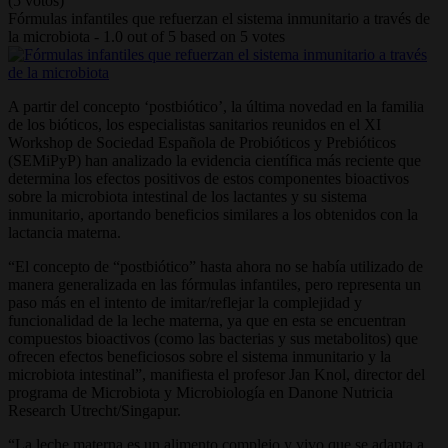
(5 votos)
Fórmulas infantiles que refuerzan el sistema inmunitario a través de
la microbiota
-
1.0
out of
5
based on
5
votes
A partir del concepto ‘postbiótico’, la última novedad en la familia
de los bióticos, los especialistas sanitarios reunidos en el XI
Workshop de Sociedad Española de Probióticos y Prebióticos
(SEMiPyP) han analizado la evidencia científica más reciente que
determina los efectos positivos de estos componentes bioactivos
sobre la microbiota intestinal de los lactantes y su sistema
inmunitario, aportando beneficios similares a los obtenidos con la
lactancia materna.
“El concepto de “postbiótico” hasta ahora no se había utilizado de
manera generalizada en las fórmulas infantiles, pero representa un
paso más en el intento de imitar/reflejar la complejidad y
funcionalidad de la leche materna, ya que en esta se encuentran
compuestos bioactivos (como las bacterias y sus metabolitos) que
ofrecen efectos beneficiosos sobre el sistema inmunitario y la
microbiota intestinal”, manifiesta el profesor Jan Knol, director del
programa de Microbiota y Microbiología en Danone Nutricia
Research Utrecht/Singapur.
“La leche materna es un alimento complejo y vivo que se adapta a