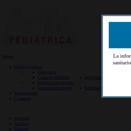
La infor
Menu
sanitari
Quiénes somos
Dirección
Consejo editorial
Información lectores
Información revista
Suscripción revista
Información autores
Suplementos
Contacto
ISSN 2014-2986
Sumario
Archivo
Enlaces