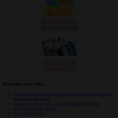
Artículos más vistos
Importancia de la mancha mongólica: síndromes asociados y
diagnóstico diferencial
Importancia del hoyuelo sacro: marcador cutáneo de
disrafismo espinal cerrado
Y ya son 63 años…