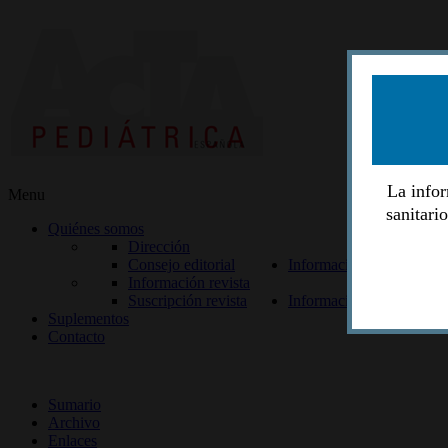
La infor
Menu
sanitari
Quiénes somos
Dirección
Consejo editorial
Información lectores
Información revista
Suscripción revista
Información autores
Suplementos
Contacto
ISSN 2014-2986
Sumario
Archivo
Enlaces