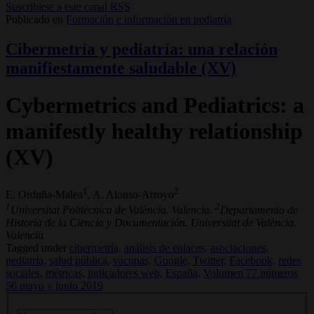
Suscribirse a este canal RSS
Publicado en
Formación e información en pediatría
Cibermetría y pediatría: una relación
manifiestamente saludable (XV)
Cybermetrics and Pediatrics: a
manifestly healthy relationship
(XV)
1
2
E. Orduña-Malea
, A. Alonso-Arroyo
1
2
Universitat Politècnica de València. Valencia.
Departamento de
Historia de la Ciencia y Documentación. Universitat de València.
Valencia
Tagged under
cibermetría,
análisis de enlaces,
asociaciones,
pediatría,
salud pública,
vacunas,
Google,
Twitter,
Facebook,
redes
sociales,
métricas,
indicadores web,
España,
Volumen 77 números
56 mayo y junio 2019