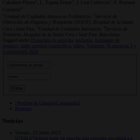
2
3
2
Caballero Flores
, L. Zapata Fenor
, J. Leal Cebrecos
, S. Boronat
4
Guerrero
1
2
Unidad de Cuidados Intensivos Pediátricos.
Servicio de
Obtención de Órganos y Trasplante (SOOT). Hospital de la Santa
3
4
Creu i Sant Pau.
Unidad de Cuidados Intensivos.
Servicio de
Pediatría. Hospital de la Santa Creu i Sant Pau. Barcelona
Tagged under
Donación en asistolia,
pediatría,
trasplante de
órganos,
daño cerebral catastrófico,
niños,
Volumen 78 números 3 y
4 marzoabril 2020
¿Perdiste tu Usuario/Contraseña?
Registro
Noticias
Viernes, 23 Junio 2023