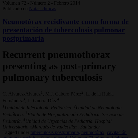
Volumen 72 - Número 2 - Febrero 2014
Publicado en
Notas clínicas
Neumotórax recidivante como forma de
presentación de tuberculosis pulmonar
postprimaria
Recurrent pneumothorax
presenting as post-primary
pulmonary tuberculosis
1
2
C. Álvarez-Álvarez
, M.J. Cabero Pérez
, L. de la Rubia
3
4
Fernández
, L. Guerra Díez
1
2
Unidad de Infectología Pediátrica.
Unidad de Neumología
3
Pediátrica.
Planta de Hospitalización Pediátrica. Servicio de
4
Pediatría.
Unidad de Urgencias de Pediatría. Hospital
Universitario «Marqués de Valdecilla». Santander
Tagged under
tuberculosis postprimaria,
neumotórax,
cavitación
pulmonar,
recidiva,
fístula pleural,
Volumen 72 número 2 febrero