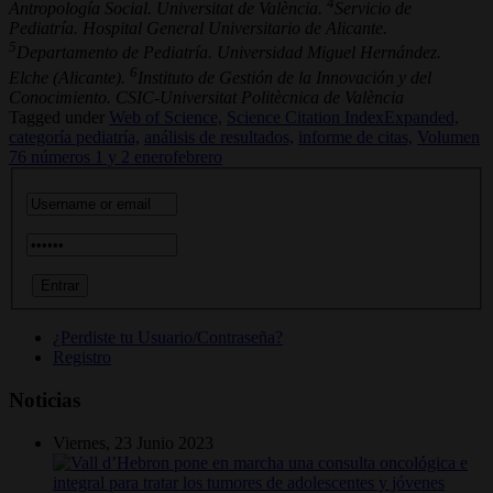
4
Antropología Social. Universitat de València.
Servicio de
Pediatría. Hospital General Universitario de Alicante.
5
Departamento de Pediatría. Universidad Miguel Hernández.
6
Elche (Alicante).
Instituto de Gestión de la Innovación y del
Conocimiento. CSIC-Universitat Politècnica de València
Tagged under
Web of Science,
Science Citation IndexExpanded,
categoría pediatría,
análisis de resultados,
informe de citas,
Volumen
76 números 1 y 2 enerofebrero
¿Perdiste tu Usuario/Contraseña?
Registro
Noticias
Viernes, 23 Junio 2023