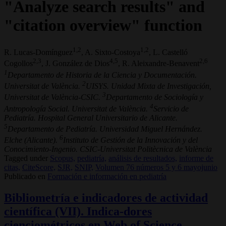
"Analyze search results" and
"citation overview" function
1,2
1,2
R. Lucas-Domínguez
, A. Sixto-Costoya
, L. Castelló
2,3
4,5
2,6
Cogollos
, J. González de Dios
, R. Aleixandre-Benavent
1
Departamento de Historia de la Ciencia y Documentación.
2
Universitat de València.
UISYS. Unidad Mixta de Investigación,
3
Universitat de València-CSIC.
Departamento de Sociología y
4
Antropología Social. Universitat de València.
Servicio de
Pediatría. Hospital General Universitario de Alicante.
5
Departamento de Pediatría. Universidad Miguel Hernández.
6
Elche (Alicante).
Instituto de Gestión de la Innovación y del
Conocimiento-Ingenio. CSIC-Universitat Politècnica de València
Tagged under
Scopus,
pediatría,
análisis de resultados,
informe de
citas,
CiteScore,
SJR,
SNIP,
Volumen 76 números 5 y 6 mayojunio
Publicado en
Formación e información en pediatría
Bibliometría e indicadores de actividad
científica (VII). Indica-dores
cienciométricos en Web of Science.