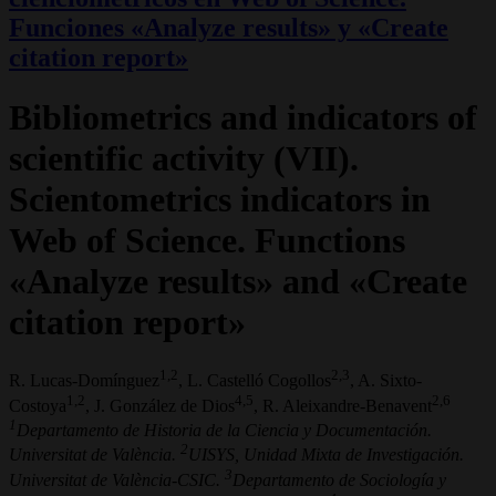
Funciones «Analyze results» y «Create
citation report»
Bibliometrics and indicators of
scientific activity (VII).
Scientometrics indicators in
Web of Science. Functions
«Analyze results» and «Create
citation report»
1,2
2,3
R. Lucas-Domínguez
, L. Castelló Cogollos
, A. Sixto-
1,2
4,5
2,6
Costoya
, J. González de Dios
, R. Aleixandre-Benavent
1
Departamento de Historia de la Ciencia y Documentación.
2
Universitat de València.
UISYS, Unidad Mixta de Investigación.
3
Universitat de València-CSIC.
Departamento de Sociología y