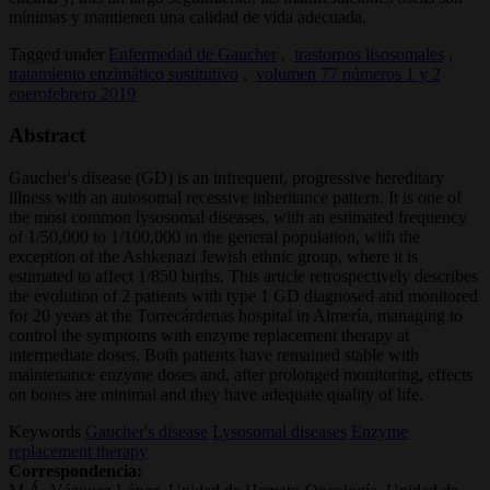
mínimas y mantienen una calidad de vida adecuada.
Tagged under
Enfermedad de Gaucher
,
trastornos lisosomales
,
tratamiento enzimático sustitutivo
,
volumen 77 números 1 y 2
enerofebrero 2019
Abstract
Gaucher's disease (GD) is an infrequent, progressive hereditary
illness with an autosomal recessive inheritance pattern. It is one of
the most common lysosomal diseases, with an estimated frequency
of 1/50,000 to 1/100,000 in the general population, with the
exception of the Ashkenazi Jewish ethnic group, where it is
estimated to affect 1/850 births. This article retrospectively describes
the evolution of 2 patients with type 1 GD diagnosed and monitored
for 20 years at the Torrecárdenas hospital in Almería, managing to
control the symptoms with enzyme replacement therapy at
intermediate doses. Both patients have remained stable with
maintenance enzyme doses and, after prolonged monitoring, effects
on bones are minimal and they have adequate quality of life.
Keywords
Gaucher's disease
Lysosomal diseases
Enzyme
replacement therapy
Correspondencia: