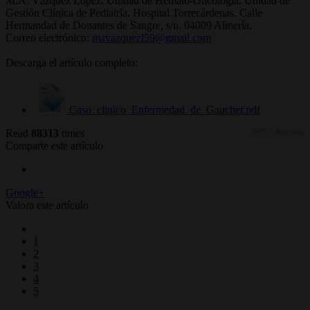
M.Á. Vázquez López. Unidad de Hemato-Oncología. Unidad de
Gestión Clínica de Pediatría. Hospital Torrecárdenas. Calle
Hermandad de Donantes de Sangre, s/n. 04009 Almería.
Correo electrónico:
mavazquezl59@gmail.com
Descarga el artículo completo:
Caso_clinico_Enfermedad_de_Gaucher.pdf
Read
88313
times
(67937 descargas)
Comparte este artículo
Google+
Valora este artículo
1
2
3
4
5