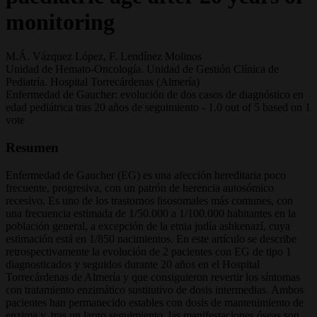
monitoring
M.Á. Vázquez López, F. Lendínez Molinos
Unidad de Hemato-Oncología. Unidad de Gestión Clínica de
Pediatría. Hospital Torrecárdenas (Almería)
Enfermedad de Gaucher: evolución de dos casos de diagnóstico en
edad pediátrica tras 20 años de seguimiento
-
1.0
out of
5
based on
1
vote
Resumen
Enfermedad de Gaucher (EG) es una afección hereditaria poco
frecuente, progresiva, con un patrón de herencia autosómico
recesivo. Es uno de los trastornos lisosomales más comunes, con
una frecuencia estimada de 1/50.000 a 1/100.000 habitantes en la
población general, a excepción de la etnia judía ashkenazí, cuya
estimación está en 1/850 nacimientos. En este artículo se describe
retrospectivamente la evolución de 2 pacientes con EG de tipo 1
diagnosticados y seguidos durante 20 años en el Hospital
Torrecárdenas de Almería y que consiguieron revertir los síntomas
con tratamiento enzimático sustitutivo de dosis intermedias. Ambos
pacientes han permanecido estables con dosis de mantenimiento de
enzima y, tras un largo seguimiento, las manifestaciones óseas son