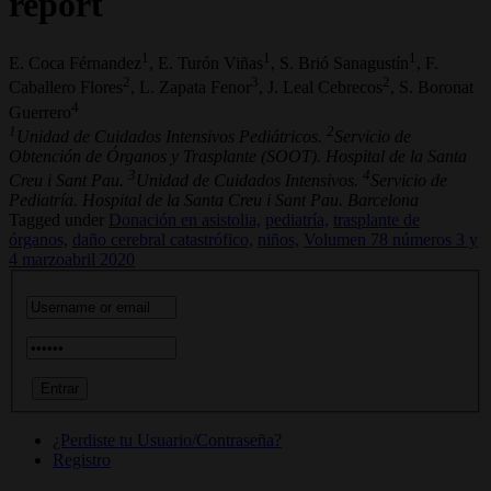
report
1
1
1
E. Coca Férnandez
, E. Turón Viñas
, S. Brió Sanagustín
, F.
2
3
2
Caballero Flores
, L. Zapata Fenor
, J. Leal Cebrecos
, S. Boronat
4
Guerrero
1
2
Unidad de Cuidados Intensivos Pediátricos.
Servicio de
Obtención de Órganos y Trasplante (SOOT). Hospital de la Santa
3
4
Creu i Sant Pau.
Unidad de Cuidados Intensivos.
Servicio de
Pediatría. Hospital de la Santa Creu i Sant Pau. Barcelona
Tagged under
Donación en asistolia,
pediatría,
trasplante de
órganos,
daño cerebral catastrófico,
niños,
Volumen 78 números 3 y
4 marzoabril 2020
¿Perdiste tu Usuario/Contraseña?
Registro