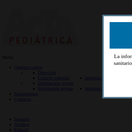
La infor
Menu
sanitari
Quiénes somos
Dirección
Consejo editorial
Información lectores
Información revista
Suscripción revista
Información autores
Suplementos
Contacto
ISSN 2014-2986
Sumario
Archivo
Enlaces