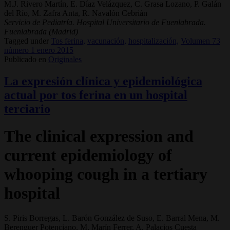
M.J. Rivero Martín, E. Díaz Velázquez, C. Grasa Lozano, P. Galán
del Río, M. Zafra Anta, R. Navalón Cebrián
Servicio de Pediatría. Hospital Universitario de Fuenlabrada.
Fuenlabrada (Madrid)
Tagged under
Tos ferina,
vacunación,
hospitalización,
Volumen 73
número 1 enero 2015
Publicado en
Originales
La expresión clínica y epidemiológica
actual por tos ferina en un hospital
terciario
The clinical expression and
current epidemiology of
whooping cough in a tertiary
hospital
S. Piris Borregas, L. Barón González de Suso, E. Barral Mena, M.
Berenguer Potenciano, M. Marín Ferrer, A. Palacios Cuesta