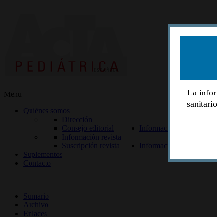
La infor
Menu
sanitari
Quiénes somos
Dirección
Consejo editorial
Información lectores
Información revista
Suscripción revista
Información autores
Suplementos
Contacto
ISSN 2014-2986
Sumario
Archivo
Enlaces