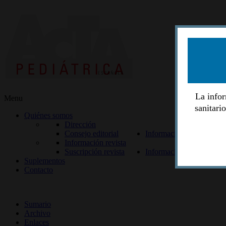
La infor
Menu
sanitari
Quiénes somos
Dirección
Consejo editorial
Información lectores
Información revista
Suscripción revista
Información autores
Suplementos
Contacto
ISSN 2014-2986
Sumario
Archivo
Enlaces