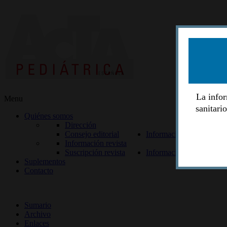
La infor
Menu
sanitari
Quiénes somos
Dirección
Consejo editorial
Información lectores
Información revista
Suscripción revista
Información autores
Suplementos
Contacto
ISSN 2014-2986
Sumario
Archivo
Enlaces