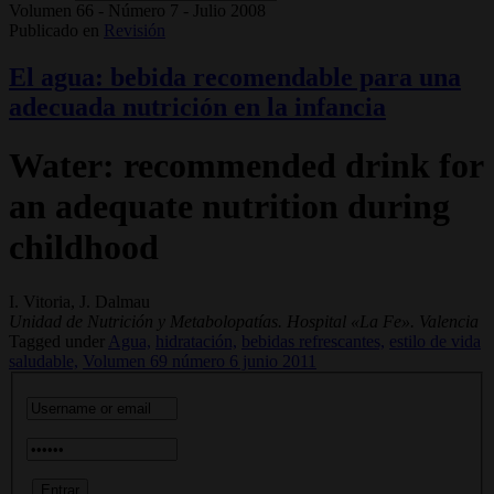
Volumen 66 - Número 7 - Julio 2008
Publicado en
Revisión
El agua: bebida recomendable para una
adecuada nutrición en la infancia
Water: recommended drink for
an adequate nutrition during
childhood
I. Vitoria, J. Dalmau
Unidad de Nutrición y Metabolopatías. Hospital «La Fe». Valencia
Tagged under
Agua,
hidratación,
bebidas refrescantes,
estilo de vida
saludable,
Volumen 69 número 6 junio 2011