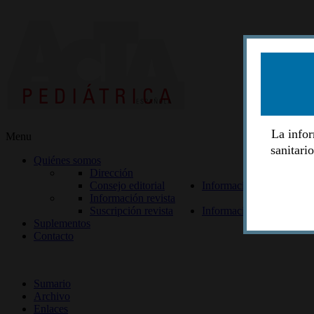
La infor
Menu
sanitari
Quiénes somos
Dirección
Consejo editorial
Información lectores
Información revista
Suscripción revista
Información autores
Suplementos
Contacto
ISSN 2014-2986
Sumario
Archivo
Enlaces