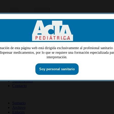
mación de esta página web está dirigida exclusivamente al profesional sanitario 
Menu
 dispensar medicamentos, por lo que se requiere una formación especializada par
interpretación.
Quiénes somos
Dirección
Consejo editorial
Información lectores
Soy personal sanitario
Información revista
Suscripción revista
Información autores
Suplementos
Contacto
ISSN 2014-2986
Sumario
Archivo
Enlaces