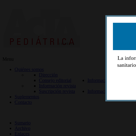
La infor
Menu
sanitari
Quiénes somos
Dirección
Consejo editorial
Información lectores
Información revista
Suscripción revista
Información autores
Suplementos
Contacto
ISSN 2014-2986
Sumario
Archivo
Enlaces