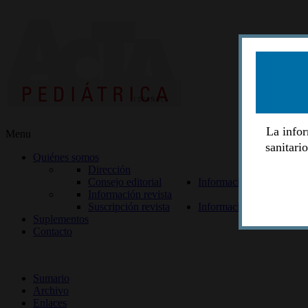
La infor
Menu
sanitari
Quiénes somos
Dirección
Consejo editorial
Información lectores
Información revista
Suscripción revista
Información autores
Suplementos
Contacto
ISSN 2014-2986
Sumario
Archivo
Enlaces