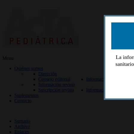
La infor
Menu
sanitari
Quiénes somos
Dirección
Consejo editorial
Información lectores
Información revista
Suscripción revista
Información autores
Suplementos
Contacto
ISSN 2014-2986
Sumario
Archivo
Enlaces