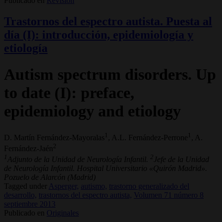
Publicado en
Revisión
Trastornos del espectro autista. Puesta al
día (I): introducción, epidemiología y
etiología
Autism spectrum disorders. Up
to date (I): preface,
epidemiology and etiology
1
1
D. Martín Fernández-Mayoralas
, A.L. Fernández-Perrone
, A.
2
Fernández-Jaén
1
2
Adjunto de la Unidad de Neurología Infantil.
Jefe de la Unidad
de Neurología Infantil. Hospital Universitario «Quirón Madrid».
Pozuelo de Alarcón (Madrid)
Tagged under
Asperger,
autismo,
trastorno generalizado del
desarrollo,
trastornos del espectro autista,
Volumen 71 número 8
septiembre 2013
Publicado en
Originales