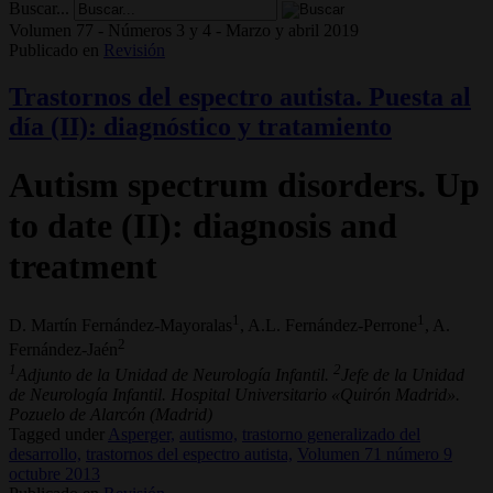
Buscar...
Volumen 77 - Números 3 y 4 - Marzo y abril 2019
Publicado en
Revisión
Trastornos del espectro autista. Puesta al
día (II): diagnóstico y tratamiento
Autism spectrum disorders. Up
to date (II): diagnosis and
treatment
1
1
D. Martín Fernández-Mayoralas
, A.L. Fernández-Perrone
, A.
2
Fernández-Jaén
1
2
Adjunto de la Unidad de Neurología Infantil.
Jefe de la Unidad
de Neurología Infantil. Hospital Universitario «Quirón Madrid».
Pozuelo de Alarcón (Madrid)
Tagged under
Asperger,
autismo,
trastorno generalizado del
desarrollo,
trastornos del espectro autista,
Volumen 71 número 9
octubre 2013