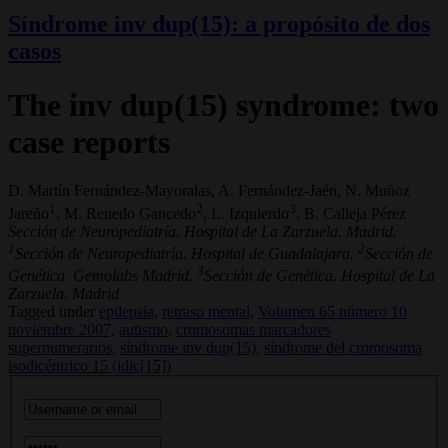
Síndrome inv dup(15): a propósito de dos
casos
The inv dup(15) syndrome: two
case reports
D. Martín Fernández-Mayoralas, A. Fernández-Jaén, N. Muñoz
1
2
3
Jareño
, M. Renedo Gancedo
, L. Izquierdo
, B. Calleja Pérez
Sección de Neuropediatría. Hospital de La Zarzuela. Madrid.
1
2
Sección de Neuropediatría. Hospital de Guadalajara.
Sección de
3
Genética. Gemolabs Madrid.
Sección de Genética. Hospital de La
Zarzuela. Madrid
Tagged under
epilepsia,
retraso mental,
Volumen 65 número 10
noviembre 2007,
autismo,
cromosomas marcadores
supernumerarios,
síndrome inv dup(15),
síndrome del cromosoma
isodicéntrico 15 (idic[15])